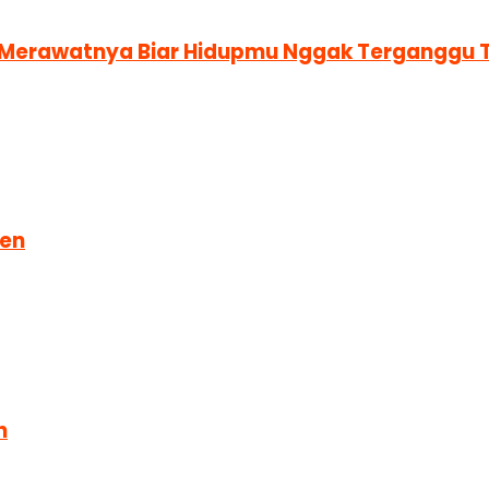
a Merawatnya Biar Hidupmu Nggak Terganggu 
ren
n