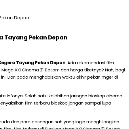
g Pekan Depan
era Tayang Pekan Depan
, Segera Tayang Pekan Depan
. Ada rekomendasi film
kop Mega XXI Cinema 21 Batam dan harga tiketnya? Nah, bagi
ni. Dari pada menghabiskan waktu akhir pekan mger di
e infonya. Salah satu kelebihan jaringan bioskop cinema
enyaksikan film terbaru bioskop jangan sampai lupa
muda dan para pasangan sah yang ingin menghilangkan
 film-film terbaru di Bioskop Mega XXI Cinema 21 Batam