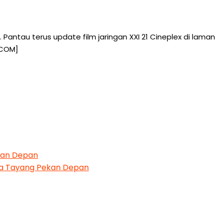
antau terus update film jaringan XXI 21 Cineplex di laman
.COM]
ekan Depan
era Tayang Pekan Depan