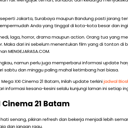
aan seperti Jakarta, Surabaya maupun Bandung pasti jaran
empermudah Anda yang tinggal di kota-kota besar dan ingin
edi, laga, horror, drama maupun action. Orang tua yang memp
ror. Maka dari ini sebelum menentukan film yang di tonton d
laman MENGEJARASA.COM.
angkau, namun perlu juga memperbarui informasi update ha
ri sabtu dan minggu paling mahal ketimbang hari biasa.
Mega XXI Cinema 21 Batam, Inilah update terkini
jadwal Bio
formasi kesana-kesini selalu kunjungi laman ini setiap ingi
I Cinema 21 Batam
 hati senang, pikiran refresh dan bekerja menjadi lebih sema
aja dan jangan ragu.