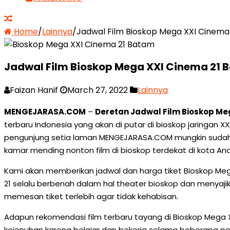
Home
/
Lainnya
/
Jadwal Film Bioskop Mega XXI Cinema
Jadwal Film Bioskop Mega XXI Cinema 21 
Faizan Hanif
March 27, 2022
Lainnya
MENGEJARASA.COM
–
Deretan Jadwal Film Bioskop Me
terbaru Indonesia yang akan di putar di bioskop jaringan 
pengunjung setia laman MENGEJARASA.COM mungkin sudah a
kamar mending nonton film di bioskop terdekat di kota An
Kami akan memberikan jadwal dan harga tiket Bioskop Meg
21 selalu berbenah dalam hal theater bioskop dan menyaji
memesan tiket terlebih agar tidak kehabisan.
Adapun rekomendasi film terbaru tayang di Bioskop Meg
kejenuhan karena belajar dan bekerja selama beberapa pek