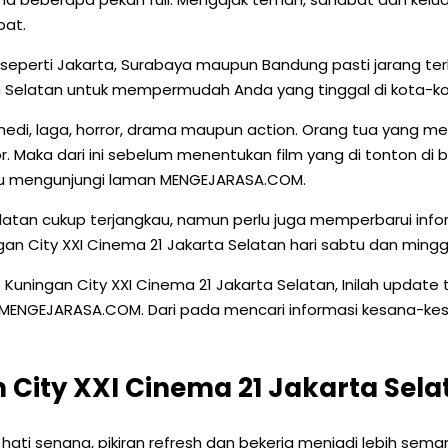
pat.
aan seperti Jakarta, Surabaya maupun Bandung pasti jaran
ta Selatan untuk mempermudah Anda yang tinggal di kota-kot
edi, laga, horror, drama maupun action. Orang tua yang memp
ror. Maka dari ini sebelum menentukan film yang di tonton di
atau mengunjungi laman MENGEJARASA.COM.
Selatan cukup terjangkau, namun perlu juga memperbarui inf
an City XXI Cinema 21 Jakarta Selatan hari sabtu dan mingg
ningan City XXI Cinema 21 Jakarta Selatan, Inilah update t
NGEJARASA.COM. Dari pada mencari informasi kesana-kesini s
City XXI Cinema 21 Jakarta Sela
 hati senang, pikiran refresh dan bekerja menjadi lebih sema