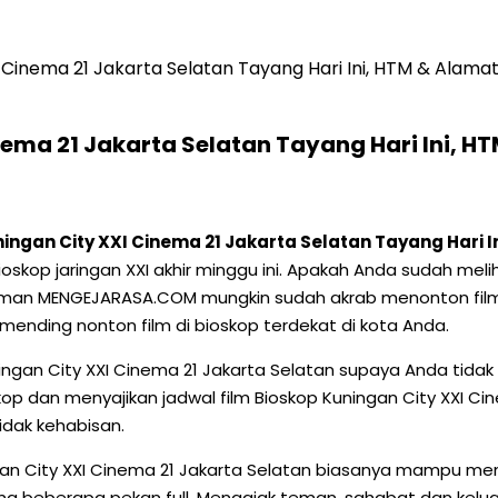
I Cinema 21 Jakarta Selatan Tayang Hari Ini, HTM & Alam
nema 21 Jakarta Selatan Tayang Hari Ini, 
ingan City XXI Cinema 21 Jakarta Selatan Tayang Hari 
ioskop jaringan XXI akhir minggu ini. Apakah Anda sudah meli
aman MENGEJARASA.COM mungkin sudah akrab menonton film di
ending nonton film di bioskop terdekat di kota Anda.
gan City XXI Cinema 21 Jakarta Selatan supaya Anda tidak k
op dan menyajikan jadwal film Bioskop Kuningan City XXI Cin
idak kehabisan.
gan City XXI Cinema 21 Jakarta Selatan biasanya mampu me
a beberapa pekan full. Mengajak teman, sahabat dan keluar