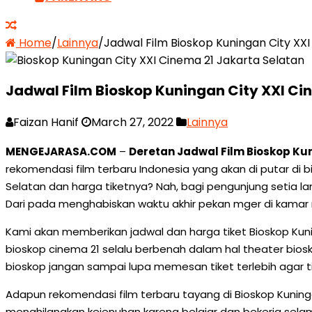
Home
/
Lainnya
/
Jadwal Film Bioskop Kuningan City XX
Jadwal Film Bioskop Kuningan City XXI Ci
Faizan Hanif
March 27, 2022
Lainnya
MENGEJARASA.COM
–
Deretan Jadwal Film Bioskop Kun
rekomendasi film terbaru Indonesia yang akan di putar di b
Selatan dan harga tiketnya? Nah, bagi pengunjung setia l
Dari pada menghabiskan waktu akhir pekan mger di kamar m
Kami akan memberikan jadwal dan harga tiket Bioskop Kunin
bioskop cinema 21 selalu berbenah dalam hal theater biosk
bioskop jangan sampai lupa memesan tiket terlebih agar t
Adapun rekomendasi film terbaru tayang di Bioskop Kunin
menghilangkan kejenuhan karena belajar dan bekerja selam