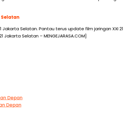
 Selatan
akarta Selatan. Pantau terus update film jaringan XXI 21
a 21 Jakarta Selatan – MENGEJARASA.COM]
ekan Depan
kan Depan