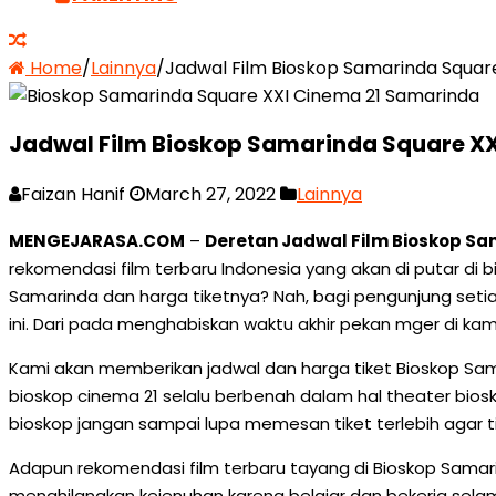
Home
/
Lainnya
/
Jadwal Film Bioskop Samarinda Squar
Jadwal Film Bioskop Samarinda Square XX
Faizan Hanif
March 27, 2022
Lainnya
MENGEJARASA.COM
–
Deretan Jadwal Film Bioskop Sa
rekomendasi film terbaru Indonesia yang akan di putar di 
Samarinda dan harga tiketnya? Nah, bagi pengunjung set
ini. Dari pada menghabiskan waktu akhir pekan mger di kam
Kami akan memberikan jadwal dan harga tiket Bioskop Sama
bioskop cinema 21 selalu berbenah dalam hal theater bios
bioskop jangan sampai lupa memesan tiket terlebih agar t
Adapun rekomendasi film terbaru tayang di Bioskop Sama
menghilangkan kejenuhan karena belajar dan bekerja selam