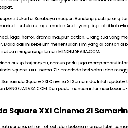
tepat.
aan seperti Jakarta, Surabaya maupun Bandung pasti jaran
amarinda untuk mempermudah Anda yang tinggal di kota-kota
edi, laga, horror, drama maupun action. Orang tua yang memp
ror. Maka dari ini sebelum menentukan film yang di tonton d
 ini atau mengunjungi laman MENGEJARASA.COM.
rinda cukup terjangkau, namun perlu juga memperbarui info
inda Square XXI Cinema 21 Samarinda hari sabtu dan minggu
Samarinda Square XXI Cinema 21 Samarinda, Inilah update t
 MENGEJARASA.COM. Dari pada mencari informasi kesana-kesin
a Square XXI Cinema 21 Samari
a hati senang, pikiran refresh dan bekerja menjadi lebih sem