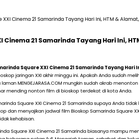
e XXI Cinema 21 Samarinda Tayang Hari Ini, HTM & Alama
I Cinema 21 Samarinda Tayang Hari Ini, H
marinda Square XXI Cinema 21 Samarinda Tayang Hari I
bioskop jaringan XXI akhir minggu ini. Apakah Anda sudah me
ia laman MENGEJARASA.COM mungkin sudah akrab menonton f
ar mending nonton film di bioskop terdekat di kota Anda.
rinda Square XXI Cinema 21 Samarinda supaya Anda tidak ke
kop dan menyajikan jadwal film Bioskop Samarinda Square XX
idak kehabisan.
rinda Square XXI Cinema 21 Samarinda biasanya mampu men
a beberapa pekan full. Mengajak teman, sahabat dan keluar