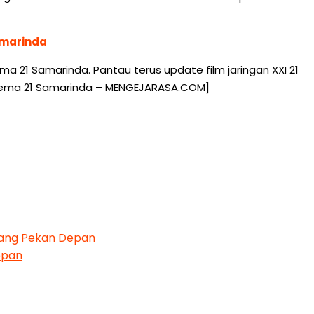
amarinda
 21 Samarinda. Pantau terus update film jaringan XXI 21
Cinema 21 Samarinda – MENGEJARASA.COM]
ayang Pekan Depan
epan