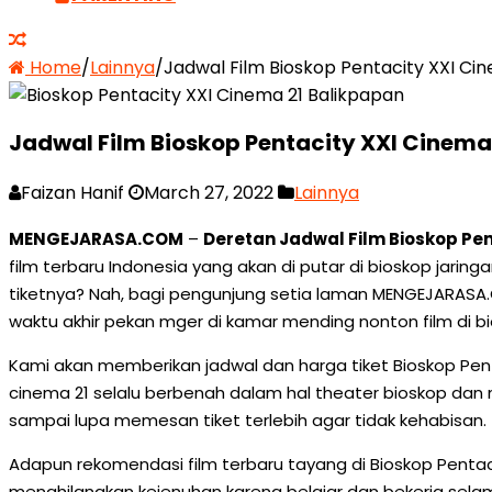
Home
/
Lainnya
/
Jadwal Film Bioskop Pentacity XXI Ci
Jadwal Film Bioskop Pentacity XXI Cinema
Faizan Hanif
March 27, 2022
Lainnya
MENGEJARASA.COM
–
Deretan Jadwal Film Bioskop Pen
film terbaru Indonesia yang akan di putar di bioskop jarin
tiketnya? Nah, bagi pengunjung setia laman MENGEJARASA.
waktu akhir pekan mger di kamar mending nonton film di bi
Kami akan memberikan jadwal dan harga tiket Bioskop Pent
cinema 21 selalu berbenah dalam hal theater bioskop dan m
sampai lupa memesan tiket terlebih agar tidak kehabisan.
Adapun rekomendasi film terbaru tayang di Bioskop Pent
menghilangkan kejenuhan karena belajar dan bekerja selam