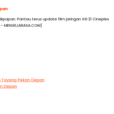
apan
papan. Pantau terus update film jaringan XXI 21 Cineplex
pan – MENGEJARASA.COM]
era Tayang Pekan Depan
kan Depan