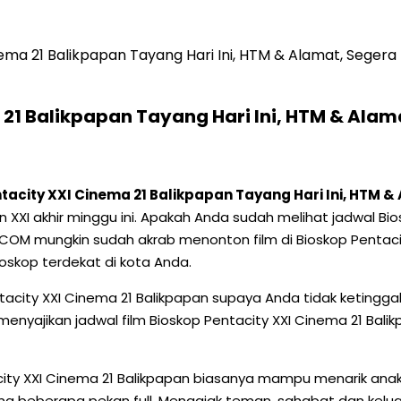
nema 21 Balikpapan Tayang Hari Ini, HTM & Alamat, Sege
 21 Balikpapan Tayang Hari Ini, HTM & Ala
tacity XXI Cinema 21 Balikpapan Tayang Hari Ini, HTM
gan XXI akhir minggu ini. Apakah Anda sudah melihat jadwal B
COM mungkin sudah akrab menonton film di Bioskop Pentacit
oskop terdekat di kota Anda.
acity XXI Cinema 21 Balikpapan supaya Anda tidak ketinggal
enyajikan jadwal film Bioskop Pentacity XXI Cinema 21 Balik
acity XXI Cinema 21 Balikpapan biasanya mampu menarik an
a beberapa pekan full. Mengajak teman, sahabat dan keluarg