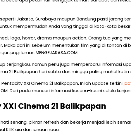
aan seperti Jakarta, Surabaya maupun Bandung pasti jaran
n untuk mempermudah Anda yang tinggal di kota-kota besar d
edi, laga, horror, drama maupun action. Orang tua yang memp
ror. Maka dari ini sebelum menentukan film yang di tonton di
mengunjungi laman MENGEJARASA.COM.
ukup terjangkau, namun perlu juga memperbarui informasi u
ema 21 Balikpapan hari sabtu dan minggu paling mahal ketim
ntacity XXI Cinema 21 Balikpapan, Inilah update terkini
jad
Dari pada mencari informasi kesana-kesini selalu kunjungi l
 XXI Cinema 21 Balikpapan
 hati senang, pikiran refresh dan bekerja menjadi lebih sema
al KLIK aja dan jangan ragu.